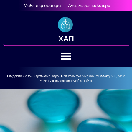
στο
Μάθε περισσότερα – Ανάπνευσε καλύτερα
περιεχόμενο
ΧΑΠ
Ευχαριστούμε τον Στρατιωτικό Ιατρό Πνευμονολόγο Νικόλαο Ρουσσάκη MD, MSc
(MPH) για την επιστημονική επιμέλεια.