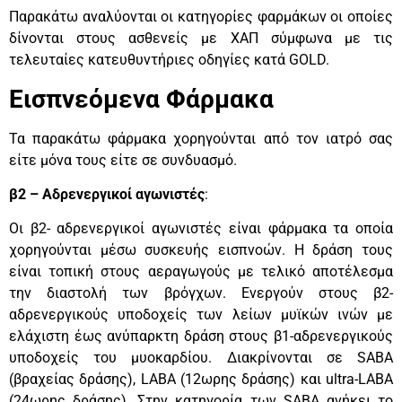
Παρακάτω αναλύονται οι κατηγορίες φαρμάκων οι οποίες
δίνονται στους ασθενείς με ΧΑΠ σύμφωνα με τις
τελευταίες κατευθυντήριες οδηγίες κατά GOLD.
Εισπνεόμενα Φάρμακα
Τα παρακάτω φάρμακα χορηγούνται από τον ιατρό σας
είτε μόνα τους είτε σε συνδυασμό.
β2 – Αδρενεργικοί αγωνιστές
:
Οι β2- αδρενεργικοί αγωνιστές είναι φάρμακα τα οποία
χορηγούνται μέσω συσκευής εισπνοών. Η δράση τους
είναι τοπική στους αεραγωγούς με τελικό αποτέλεσμα
την διαστολή των βρόγχων. Ενεργούν στους β2-
αδρενεργικούς υποδοχείς των λείων μυϊκών ινών με
ελάχιστη έως ανύπαρκτη δράση στους β1-αδρενεργικούς
υποδοχείς του μυοκαρδίου. Διακρίνονται σε SABA
(βραχείας δράσης), LABA (12ωρης δράσης) και ultra-LABA
(24ωρης δράσης). Στην κατηγορία των SABA ανήκει το