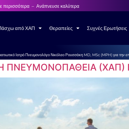
ε περισσότερα – Ανάπνευσε καλύτερα
Πάσχω από ΧΑΠ
Θεραπείες
Συχνές Ερωτήσεις
ρατιωτικό Ιατρό Πνευμονολόγο Νικόλαο Ρουσσάκη MD, MSc (MPH) για την επι
Η ΠΝΕΥΜΟΝΟΠΑΘΕΙΑ (ΧΑΠ) 