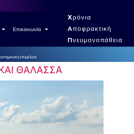
X
ρόνια
Α
ποφρακτική
Επικοινωνία
Π
νευμονοπάθεια
στημονική επιμέλεια.
ΚΑΙ ΘΑΛΑΣΣΑ