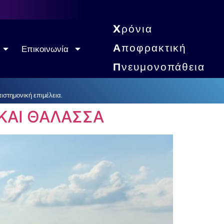
X
ρόνια
Α
ποφρακτική
Επικοινωνία
Π
νευμονοπάθεια
στημονική επιμέλεια.
ΚΑΙ ΘΑΛΑΣΣΑ