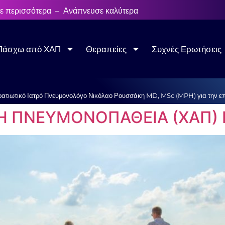
ε περισσότερα – Ανάπνευσε καλύτερα
Πάσχω από ΧΑΠ
Θεραπείες
Συχνές Ερωτήσεις
ρατιωτικό Ιατρό Πνευμονολόγο Νικόλαο Ρουσσάκη MD, MSc (MPH) για την επι
Η ΠΝΕΥΜΟΝΟΠΑΘΕΙΑ (ΧΑΠ) 